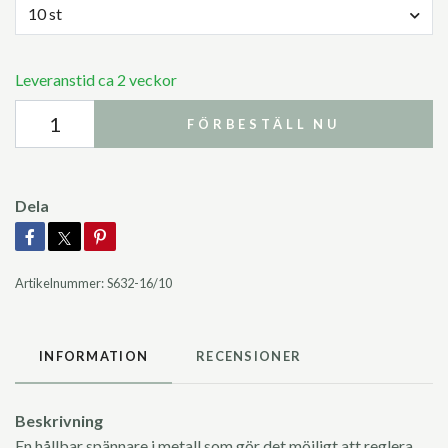
10 st
Leveranstid ca 2 veckor
FÖRBESTÄLL NU
Dela
Artikelnummer:
S632-16/10
INFORMATION
RECENSIONER
Beskrivning
En hållbar spännare i metall som gör det möjligt att reglera