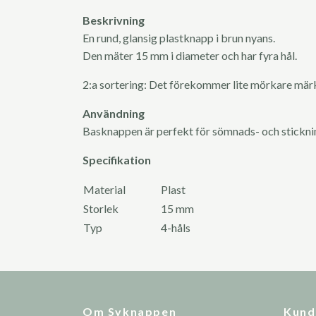
Beskrivning
En rund, glansig plastknapp i brun nyans.
Den mäter 15 mm i diameter och har fyra hål.
2:a sortering: Det förekommer lite mörkare märke
Användning
Basknappen är perfekt för sömnads- och stickn
Specifikation
Material
Plast
Storlek
15 mm
Typ
4-håls
Om Syknappen
Kund