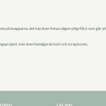
n på knapparna, det kan även finnas någon ytlig fläck som går att
ingsprojekt, men även handgjorda kort och scrapbooks.
tjänst
Läs mer