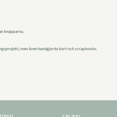
an knapparna.
ingsprojekt, men även handgjorda kort och scrapbooks.
tjänst
Läs mer