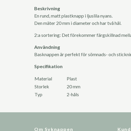
Beskrivning
En rund, matt plastknapp i ljuslila nyans.
Den mäter 20 mm i diameter och har två hål.
2:a sortering: Det förekommer färgskillnad mell
Användning
Basknappen är perfekt för sömnads- och stickn
Specifikation
Material
Plast
Storlek
20 mm
Typ
2-håls
Om Syknappen
Kund