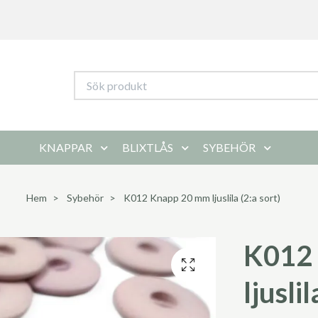
KNAPPAR
BLIXTLÅS
SYBEHÖR
Hem
Sybehör
K012 Knapp 20 mm ljuslila (2:a sort)
K012
ljuslil