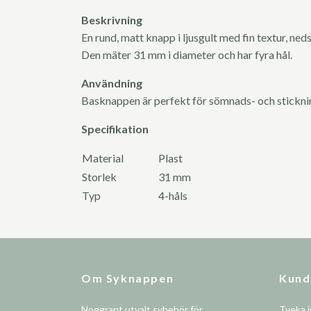
Beskrivning
En rund, matt knapp i ljusgult med fin textur, ne
Den mäter 31 mm i diameter och har fyra hål.
Användning
Basknappen är perfekt för sömnads- och stickn
Specifikation
Material
Plast
Storlek
31 mm
Typ
4-håls
Om Syknappen
Kund
Noggrant utvalt sybehör för
Tveka i