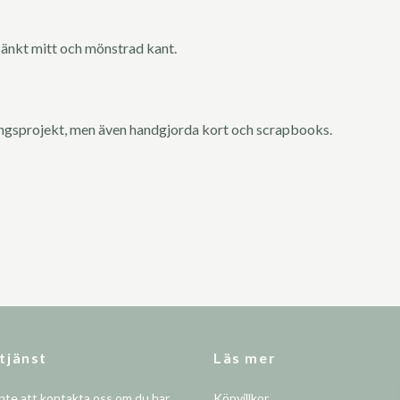
dsänkt mitt och mönstrad kant.
ingsprojekt, men även handgjorda kort och scrapbooks.
tjänst
Läs mer
nte att kontakta oss om du har
Köpvillkor