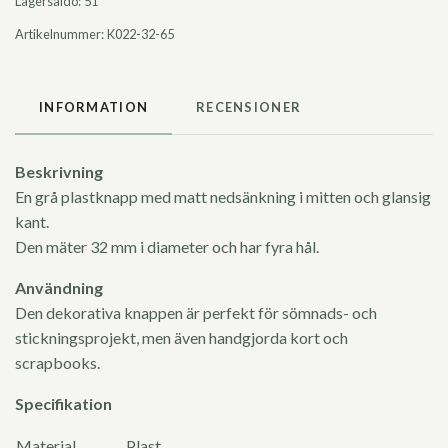
Lagersaldo:
51
Artikelnummer:
K022-32-65
INFORMATION
RECENSIONER
Beskrivning
En grå plastknapp med matt nedsänkning i mitten och glansig
kant.
Den mäter 32 mm i diameter och har fyra hål.
Användning
Den dekorativa knappen är perfekt för sömnads- och
stickningsprojekt, men även handgjorda kort och
scrapbooks.
Specifikation
Material
Plast