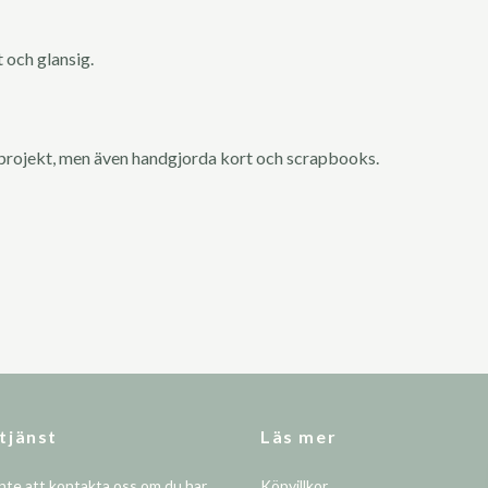
 och glansig.
projekt, men även handgjorda kort och scrapbooks.
tjänst
Läs mer
nte att kontakta oss om du har
Köpvillkor