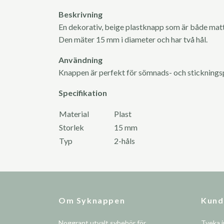
Beskrivning
En dekorativ, beige plastknapp som är både matt
Den mäter 15 mm i diameter och har två hål.
Användning
Knappen är perfekt för sömnads- och sticknings
Specifikation
Material
Plast
Storlek
15 mm
Typ
2-håls
Om Syknappen
Kund
Noggrant utvalt sybehör för
Tveka i