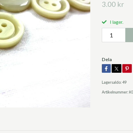
3.00 kr
I lager.
Dela
Lagersaldo:
49
Artikelnummer:
K