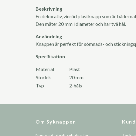
Beskrivning
En dekorativ, vinröd plastknapp som är både mat
Den mäter 20 mm i diameter och har två hål.
Användning
Knappen är perfekt för sömnads- och sticknings
Specifikation
Material
Plast
Storlek
20 mm
Typ
2-håls
Om Syknappen
Kund
Noggrant utvalt sybehör för
Tveka i