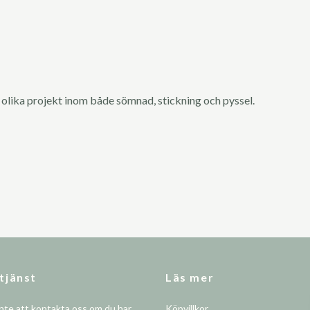
 olika projekt inom både sömnad, stickning och pyssel.
tjänst
Läs mer
nte att kontakta oss om du har
Köpvillkor