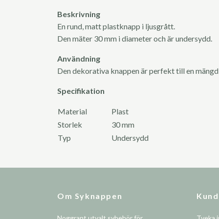
Beskrivning
En rund, matt plastknapp i ljusgrått.
Den mäter 30 mm i diameter och är undersydd.
Användning
Den dekorativa knappen är perfekt till en mängd
Specifikation
Material
Plast
Storlek
30 mm
Typ
Undersydd
Om Syknappen
Kund
Noggrant utvalt sybehör för
Tveka i