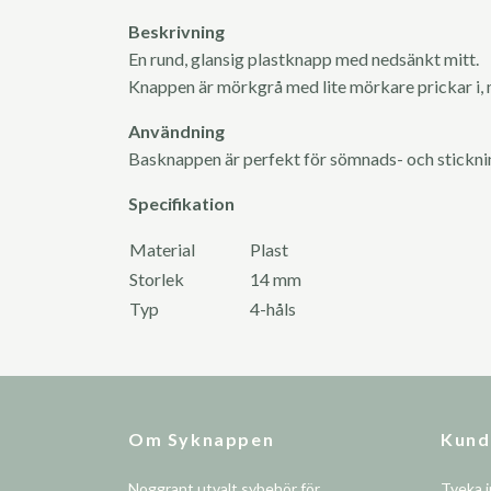
Beskrivning
En rund, glansig plastknapp med nedsänkt mitt.
Knappen är mörkgrå med lite mörkare prickar i, 
Användning
Basknappen är perfekt för sömnads- och stickn
Specifikation
Material
Plast
Storlek
14 mm
Typ
4-håls
Om Syknappen
Kund
Noggrant utvalt sybehör för
Tveka i