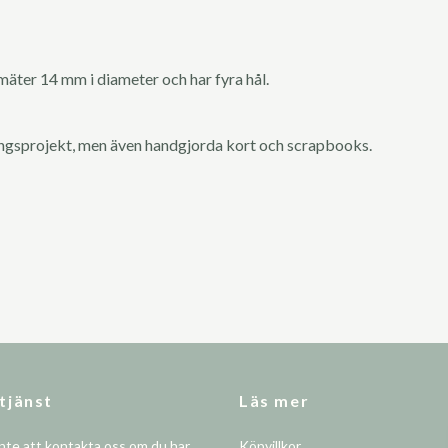
mäter 14 mm i diameter och har fyra hål.
ingsprojekt, men även handgjorda kort och scrapbooks.
tjänst
Läs mer
nte att kontakta oss om du har
Köpvillkor