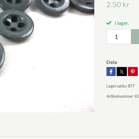
2.50 kr
I lager.
Dela
Lagersaldo:
877
Artikelnummer:
K