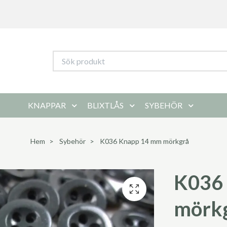
KNAPPAR
BLIXTLÅS
SYBEHÖR
Hem
Sybehör
K036 Knapp 14 mm mörkgrå
K036
mörk