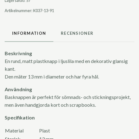
Lagersaldo:
57
Artikelnummer:
K037-13-91
INFORMATION
RECENSIONER
Beskrivning
En rund, matt plastknapp i ljuslila med en dekorativ glansig
kant.
Den mäter 13 mm i diameter och har fyra hål.
Användning
Basknappen är perfekt för sömnads- och stickningsprojekt,
men även handgjorda kort och scrapbooks.
Specifikation
Material
Plast
Storlek
13 mm