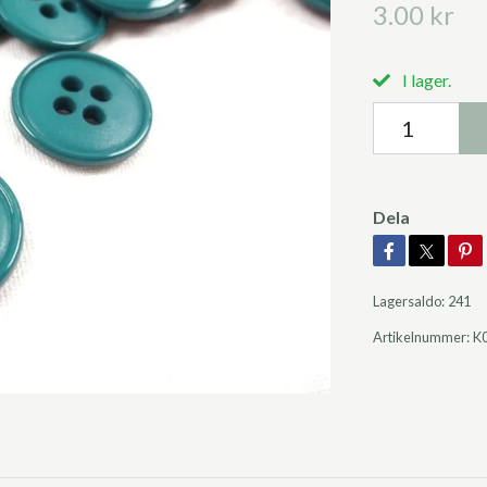
3.00 kr
I lager.
Dela
Lagersaldo:
241
Artikelnummer:
K