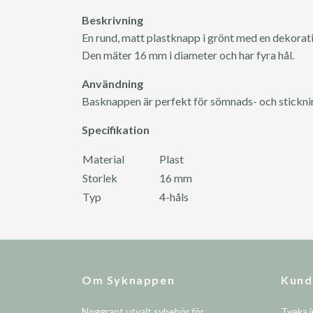
Beskrivning
En rund, matt plastknapp i grönt med en dekorati
Den mäter 16 mm i diameter och har fyra hål.
Användning
Basknappen är perfekt för sömnads- och stickn
Specifikation
Material
Plast
Storlek
16 mm
Typ
4-håls
Om Syknappen
Kund
Noggrant utvalt sybehör för
Tveka i