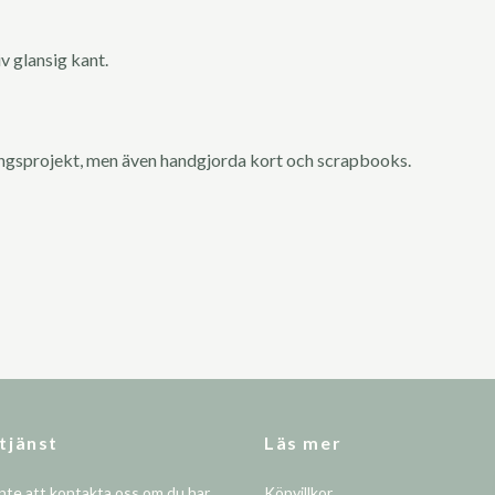
v glansig kant.
ingsprojekt, men även handgjorda kort och scrapbooks.
tjänst
Läs mer
nte att kontakta oss om du har
Köpvillkor