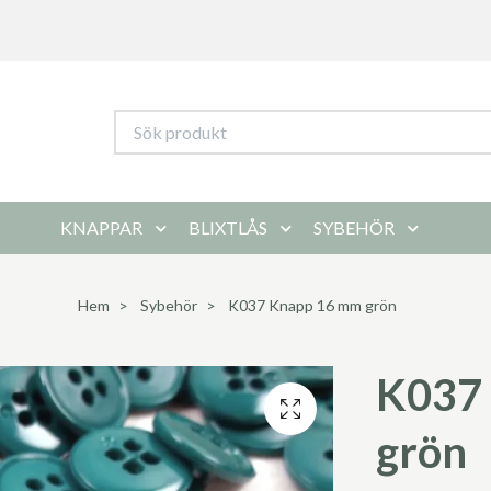
KNAPPAR
BLIXTLÅS
SYBEHÖR
Hem
Sybehör
K037 Knapp 16 mm grön
K037
grön