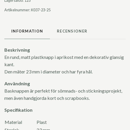
Lagersaldo:
123
Artikelnummer:
K037-23-25
INFORMATION
RECENSIONER
Beskrivning
En rund, matt plastknapp i aprikost med en dekorativ glansig
kant.
Den mäter 23 mm i diameter och har fyra hål.
Användning
Basknappen är perfekt för sömnads- och stickningsprojekt,
men även handgjorda kort och scrapbooks.
Specifikation
Material
Plast
Storlek
23 mm