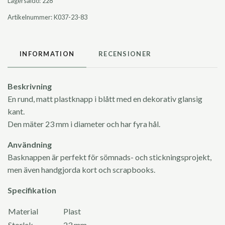
Lagersaldo:
228
Artikelnummer:
K037-23-83
INFORMATION
RECENSIONER
Beskrivning
En rund, matt plastknapp i blått med en dekorativ glansig
kant.
Den mäter 23 mm i diameter och har fyra hål.
Användning
Basknappen är perfekt för sömnads- och stickningsprojekt,
men även handgjorda kort och scrapbooks.
Specifikation
Material
Plast
Storlek
23 mm