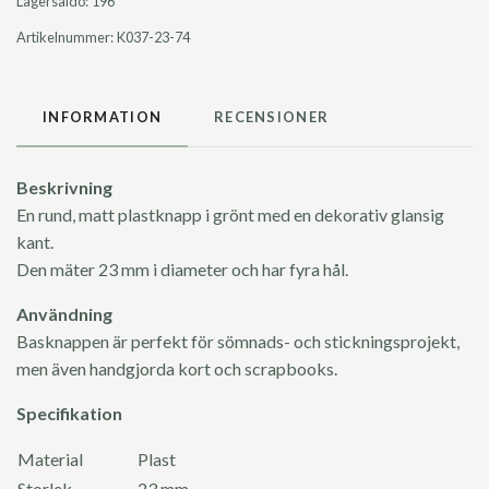
Lagersaldo:
196
Artikelnummer:
K037-23-74
INFORMATION
RECENSIONER
Beskrivning
En rund, matt plastknapp i grönt med en dekorativ glansig
kant.
Den mäter 23 mm i diameter och har fyra hål.
Användning
Basknappen är perfekt för sömnads- och stickningsprojekt,
men även handgjorda kort och scrapbooks.
Specifikation
Material
Plast
Storlek
23 mm