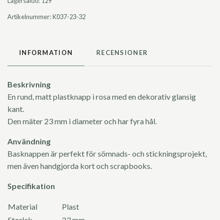
Lagersaldo:
129
Artikelnummer:
K037-23-32
INFORMATION
RECENSIONER
Beskrivning
En rund, matt plastknapp i rosa med en dekorativ glansig
kant.
Den mäter 23 mm i diameter och har fyra hål.
Användning
Basknappen är perfekt för sömnads- och stickningsprojekt,
men även handgjorda kort och scrapbooks.
Specifikation
Material
Plast
Storlek
23 mm