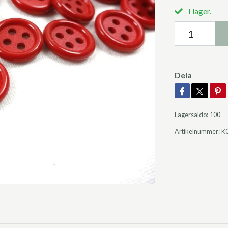
I lager.
Dela
Lagersaldo:
100
Artikelnummer:
K