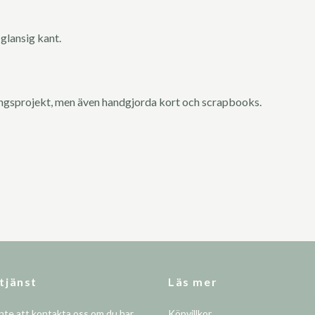
glansig kant.
ingsprojekt, men även handgjorda kort och scrapbooks.
tjänst
Läs mer
nte att kontakta oss om du har
Köpvillkor