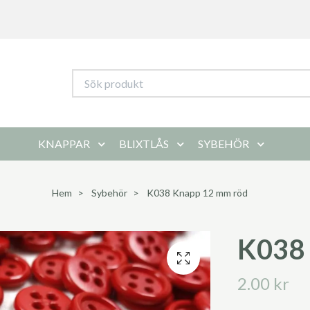
KNAPPAR
BLIXTLÅS
SYBEHÖR
Hem
Sybehör
K038 Knapp 12 mm röd
K038
2.00 kr