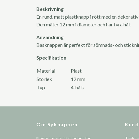
Beskrivning
En rund, matt plastknapp i rött med en dekorativ 
Den mäter 12 mm i diameter och har fyra hål.
Användning
Basknappen är perfekt för sömnads- och stickn
Specifikation
Material
Plast
Storlek
12 mm
Typ
4-håls
Om Syknappen
Kund
Noggrant utvalt sybehör för
Tveka i