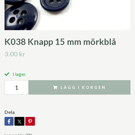
K038 Knapp 15 mm mörkblå
3.00 kr
I lager.
LÄGG I KORGEN
Dela