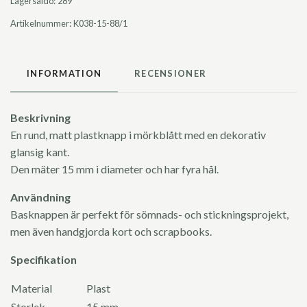
Lagersaldo:
289
Artikelnummer:
K038-15-88/1
INFORMATION
RECENSIONER
Beskrivning
En rund, matt plastknapp i mörkblått med en dekorativ
glansig kant.
Den mäter 15 mm i diameter och har fyra hål.
Användning
Basknappen är perfekt för sömnads- och stickningsprojekt,
men även handgjorda kort och scrapbooks.
Specifikation
Material
Plast
Storlek
15 mm