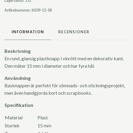
Lagersaldo:
131
Artikelnummer:
K039-15-58
INFORMATION
RECENSIONER
Beskrivning
En rund, glansig plastknapp i vinrött med en dekorativ kant.
Den mäter 15 mm i diameter och har fyra hål.
Användning
Basknappen är perfekt för sömnads- och stickningsprojekt,
men även handgjorda kort och scrapbooks.
Specifikation
Material
Plast
Storlek
15 mm