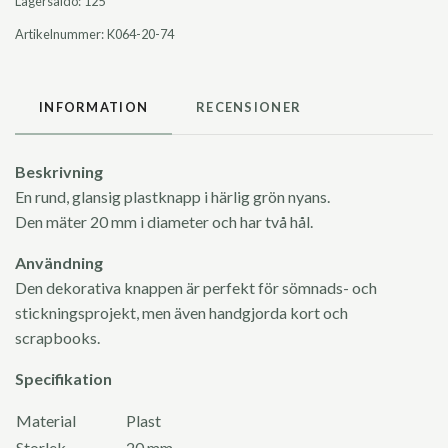
Lagersaldo:
125
Artikelnummer:
K064-20-74
INFORMATION
RECENSIONER
Beskrivning
En rund, glansig plastknapp i härlig grön nyans.
Den mäter 20 mm i diameter och har två hål.
Användning
Den dekorativa knappen är perfekt för sömnads- och
stickningsprojekt, men även handgjorda kort och
scrapbooks.
Specifikation
Material
Plast
Storlek
20 mm