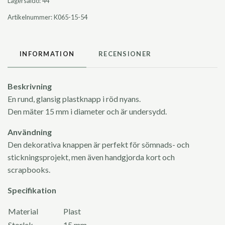
Lagersaldo:
44
Artikelnummer:
K065-15-54
INFORMATION
RECENSIONER
Beskrivning
En rund, glansig plastknapp i röd nyans.
Den mäter 15 mm i diameter och är undersydd.
Användning
Den dekorativa knappen är perfekt för sömnads- och
stickningsprojekt, men även handgjorda kort och
scrapbooks.
Specifikation
Material
Plast
Storlek
15 mm