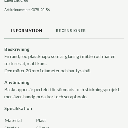
Lagersaldo:
68
Artikelnummer:
K078-20-56
INFORMATION
RECENSIONER
Beskrivning
En rund, röd plastknapp som är glansig i mitten och har en
texturerad, matt kant.
Den mäter 20 mm i diameter och har fyra hål.
Användning
Basknappen är perfekt för sömnads- och stickningsprojekt,
men även handgjorda kort och scrapbooks.
Specifikation
Material
Plast
Storlek
20 mm