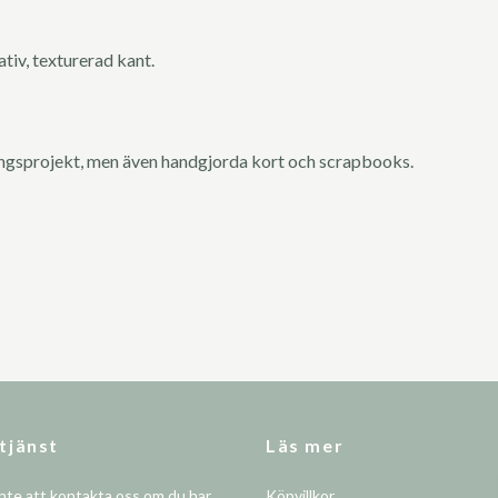
tiv, texturerad kant.
ingsprojekt, men även handgjorda kort och scrapbooks.
tjänst
Läs mer
nte att kontakta oss om du har
Köpvillkor