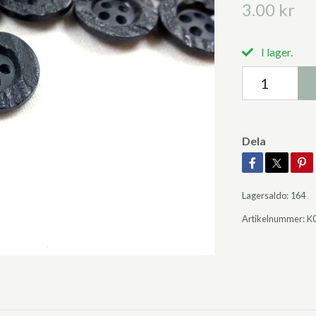
3.00 kr
I lager.
Dela
Lagersaldo:
164
Artikelnummer:
K