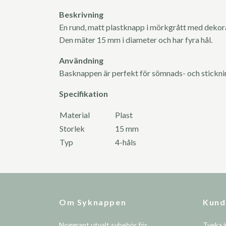
Beskrivning
En rund, matt plastknapp i mörkgrått med dekora
Den mäter 15 mm i diameter och har fyra hål.
Användning
Basknappen är perfekt för sömnads- och stickn
Specifikation
Material
Plast
Storlek
15 mm
Typ
4-håls
Om Syknappen
Kund
Noggrant utvalt sybehör för
Tveka i