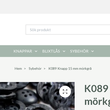
KNAPPAR
BLIXTLÅS
SYBEHÖR
Hem
Sybehör
K089 Knapp 15 mm mörkgrå
K089
mörk