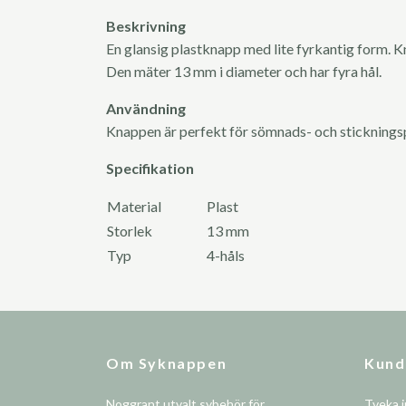
Beskrivning
En glansig plastknapp med lite fyrkantig form. K
Den mäter 13 mm i diameter och har fyra hål.
Användning
Knappen är perfekt för sömnads- och sticknings
Specifikation
Material
Plast
Storlek
13 mm
Typ
4-håls
Om Syknappen
Kund
Noggrant utvalt sybehör för
Tveka i