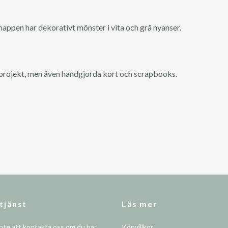
nappen har dekorativt mönster i vita och grå nyanser.
projekt, men även handgjorda kort och scrapbooks.
tjänst
Läs mer
nte att kontakta oss om du har
Köpvillkor