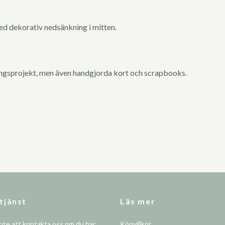
ed dekorativ nedsänkning i mitten.
ingsprojekt, men även handgjorda kort och scrapbooks.
tjänst
Läs mer
nte att kontakta oss om du har
Köpvillkor