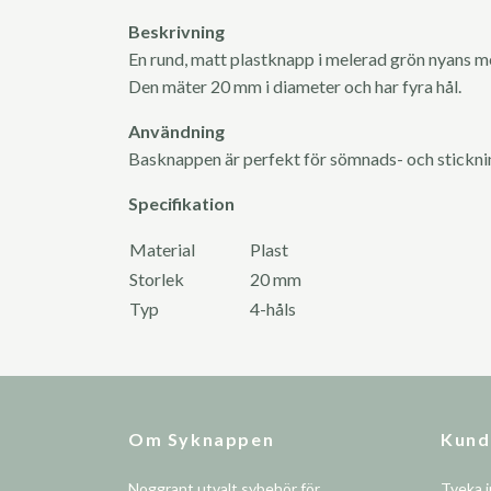
Beskrivning
En rund, matt plastknapp i melerad grön nyans m
Den mäter 20 mm i diameter och har fyra hål.
Användning
Basknappen är perfekt för sömnads- och stickn
Specifikation
Material
Plast
Storlek
20 mm
Typ
4-håls
Om Syknappen
Kund
Noggrant utvalt sybehör för
Tveka i