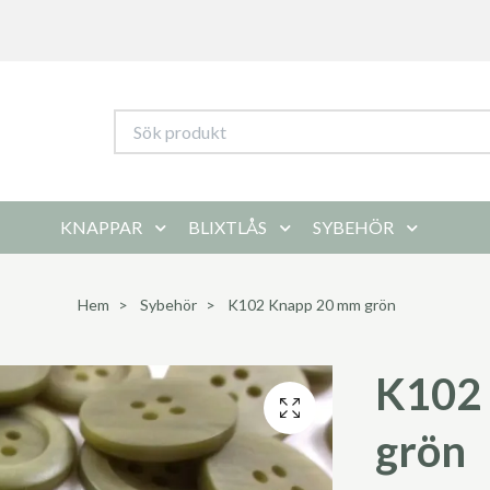
KNAPPAR
BLIXTLÅS
SYBEHÖR
Hem
Sybehör
K102 Knapp 20 mm grön
K102
grön