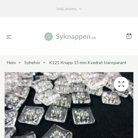
Inkl. moms
Hem
Sybehör
K121 Knapp 15 mm Kvadrat transparant