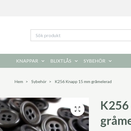
KNAPPAR
BLIXTLÅS
SYBEHÖR
Hem
Sybehör
K256 Knapp 15 mm gråmelerad
K256
gråme