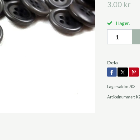
3.00 kr
I lager.
Dela
Lagersaldo:
703
Artikelnummer:
K