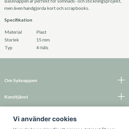
Basknappen är perfekt för sömnads- och stickningsprojekt,
men även handgjorda kort och scrapbooks.
Specifikation
Material
Plast
Storlek
15 mm
Typ
4-håls
Om Syknappen
Kundtjänst
Läs mer
Vi använder cookies