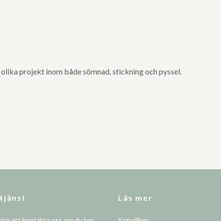
 olika projekt inom både sömnad, stickning och pyssel.
tjänst
Läs mer
nte att kontakta oss om du har
Köpvillkor