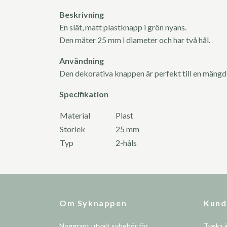
Beskrivning
En slät, matt plastknapp i grön nyans.
Den mäter 25 mm i diameter och har två hål.
Användning
Den dekorativa knappen är perfekt till en mängd
Specifikation
Material
Plast
Storlek
25 mm
Typ
2-håls
Om Syknappen
Kund
Noggrant utvalt sybehör för
Tveka i