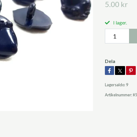
5.00 kr
I lager.
Dela
Lagersaldo:
9
Artikelnummer:
K