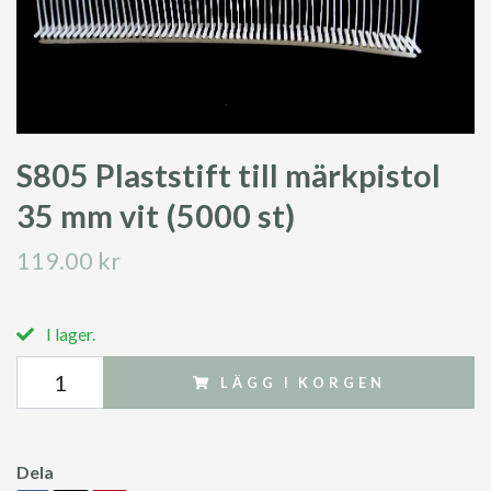
S805 Plaststift till märkpistol
35 mm vit (5000 st)
119.00 kr
I lager.
LÄGG I KORGEN
Dela