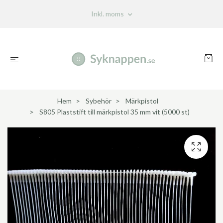
Inkl. moms
Hem
Sybehör
Märkpistol
S805 Plaststift till märkpistol 35 mm vit (5000 st)