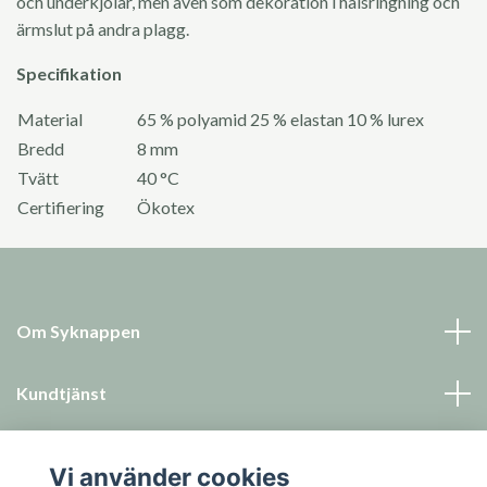
och underkjolar, men även som dekoration i halsringning och
ärmslut på andra plagg.
Specifikation
Material
65 % polyamid 25 % elastan 10 % lurex
Bredd
8 mm
Tvätt
40
°C
Certifiering
Ökotex
Om Syknappen
Kundtjänst
Läs mer
Vi använder cookies