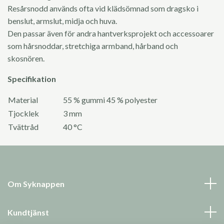
Resårsnodd används ofta vid klädsömnad som dragsko i
benslut, armslut, midja och huva.
Den passar även för andra hantverksprojekt och accessoarer
som hårsnoddar, stretchiga armband, hårband och
skosnören.
Specifikation
Material
55 % gummi 45 % polyester
Tjocklek
3 mm
Tvättråd
40 °C
Om Syknappen
Kundtjänst