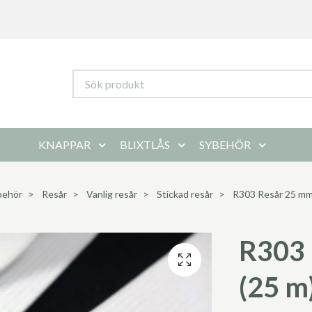
KNAPPAR
BLIXTLÅS
SYBEHÖR
behör
Resår
Vanlig resår
Stickad resår
R303 Resår 25 mm 
R303 
(25 m