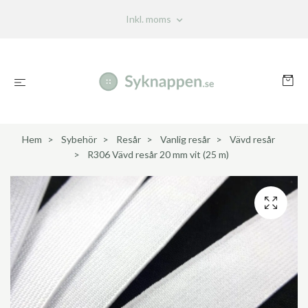
Inkl. moms
Hem
Sybehör
Resår
Vanlig resår
Vävd resår
R306 Vävd resår 20 mm vit (25 m)