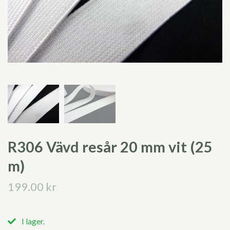
R306 Vävd resår 20 mm vit (25
m)
199.00 kr
I lager.