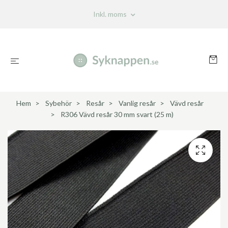
Inkl. moms
Hem
Sybehör
Resår
Vanlig resår
Vävd resår
R306 Vävd resår 30 mm svart (25 m)