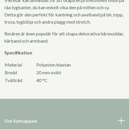
Vikresår kan användas för att skapa en professionell finish på
råa tygkanter, du kan enkelt vika den på mitten och sy.
Detta gör den perfekt för kantning och axelband på bh, topp,
trosa, tygblöja och andra plagg med stretch.
Resåren är även populär för att skapa dekorativa hårsnoddar,
hårband och armband.
Specifikation
Material
Polyester/elastan
Bredd
20 mm ovikt
Tvättråd
40 °C
Om Syknappen