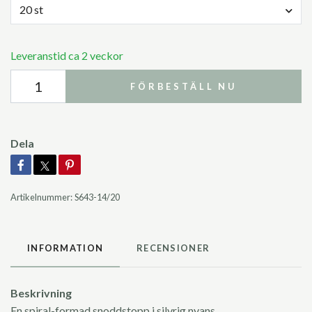
20 st
Leveranstid ca 2 veckor
FÖRBESTÄLL NU
Dela
Artikelnummer:
S643-14/20
INFORMATION
RECENSIONER
Beskrivning
En spiral-formad snoddstopp i silvrig nyans.