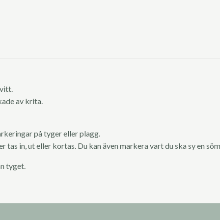
itt.
rkade av krita.
rkeringar på tyger eller plagg.
 tas in, ut eller kortas. Du kan även markera vart du ska sy en söm
n tyget.