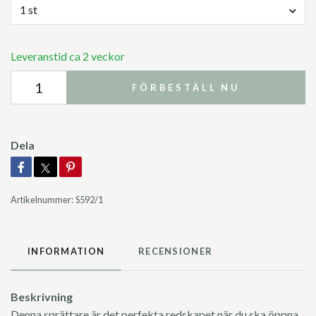
1 st
Leveranstid ca 2 veckor
FÖRBESTÄLL NU
Dela
Artikelnummer:
S592/1
INFORMATION
RECENSIONER
Beskrivning
Denna sprättare är det perfekta redskapet när du ska öppna