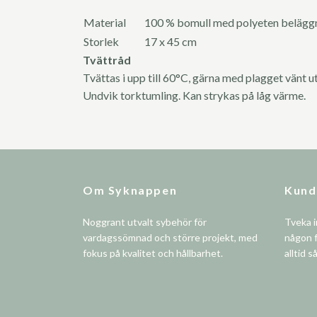
Material
100 % bomull med polyeten belägg
Storlek
17 x 45 cm
Tvättråd
Tvättas i upp till 60°C, gärna med plagget vänt ut
Undvik torktumling. Kan strykas på låg värme.
Om Syknappen
Kund
Noggrant utvalt sybehör för
Tveka i
vardagssömnad och större projekt, med
någon f
fokus på kvalitet och hållbarhet.
alltid s