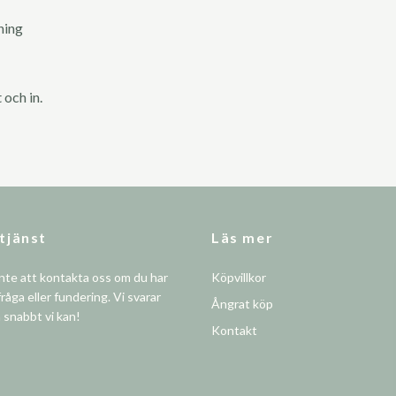
ning
 och in.
tjänst
Läs mer
nte att kontakta oss om du har
Köpvillkor
råga eller fundering. Vi svarar
Ångrat köp
å snabbt vi kan!
Kontakt