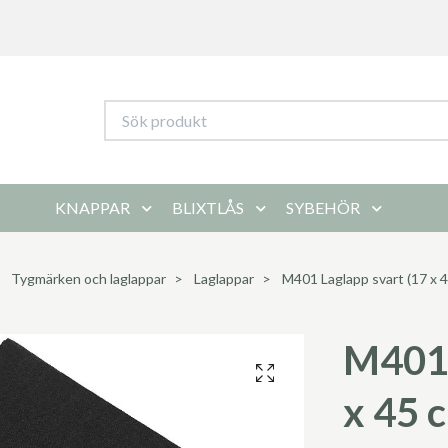
KNAPPAR
BLIXTLÅS
SYBEHÖR
Tygmärken och laglappar
Laglappar
M401 Laglapp svart (17 x 4
M401 
x 45 c