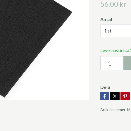
56.00 kr
Antal
1 st
Leveranstid ca
Dela
Artikelnummer:
M