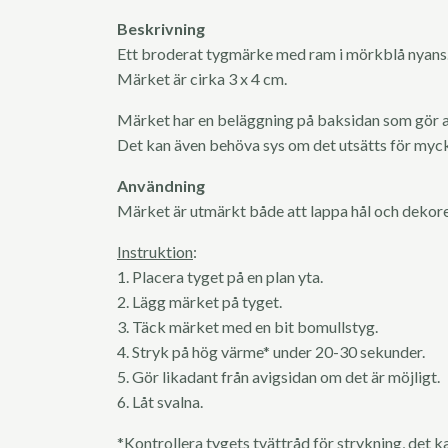
Beskrivning
Ett broderat tygmärke med ram i mörkblå nyans
Märket är cirka 3 x 4 cm.
Märket har en beläggning på baksidan som gör at
Det kan även behöva sys om det utsätts för myck
Användning
Märket är utmärkt både att lappa hål och dekor
Instruktion
:
1. Placera tyget på en plan yta.
2. Lägg märket på tyget.
3. Täck märket med en bit bomullstyg.
4. Stryk på hög värme* under 20-30 sekunder.
5. Gör likadant från avigsidan om det är möjligt.
6. Låt svalna.
*Kontrollera tygets tvättråd för strykning, det 