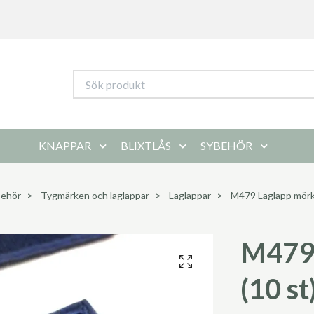
KNAPPAR
BLIXTLÅS
SYBEHÖR
behör
Tygmärken och laglappar
Laglappar
M479 Laglapp mörkb
M479 
(10 st