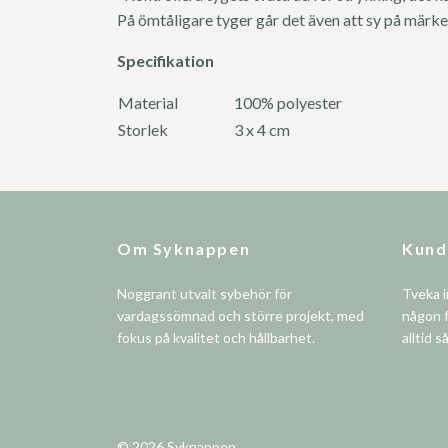
På ömtåligare tyger går det även att sy på märke
Specifikation
Material
100% polyester
Storlek
3 x 4 cm
Om Syknappen
Kund
Noggrant utvalt sybehör för
Tveka i
vardagssömnad och större projekt, med
någon f
fokus på kvalitet och hållbarhet.
alltid s
© 2026 Syknappen