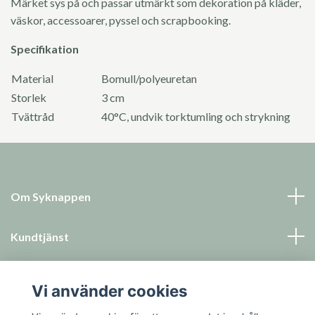
Märket sys på och passar utmärkt som dekoration på kläder,
väskor, accessoarer, pyssel och scrapbooking.
Specifikation
Material
Bomull/polyeuretan
Storlek
3 cm
Tvättråd
40°C, undvik torktumling och strykning
Om Syknappen
Kundtjänst
Läs mer
Vi använder cookies